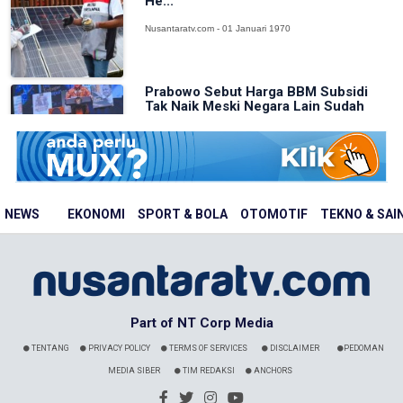
He...
Nusantaratv.com - 01 Januari 1970
Prabowo Sebut Harga BBM Subsidi
Tak Naik Meski Negara Lain Sudah
Panik
Nusantaratv.com - 01 Januari 1970
NEWS
EKONOMI
SPORT & BOLA
OTOMOTIF
TEKNO & SAI
Part of NT Corp Media
TENTANG
PRIVACY POLICY
TERMS OF SERVICES
DISCLAIMER
PEDOMAN
MEDIA SIBER
TIM REDAKSI
ANCHORS