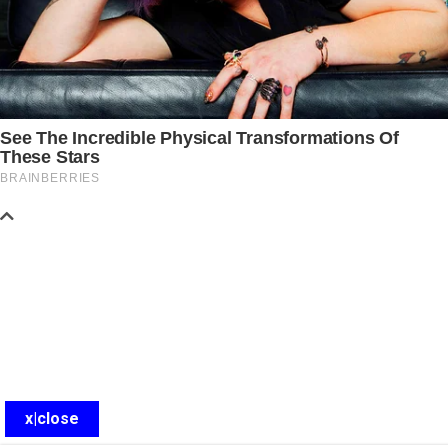
x|close