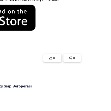
0
0
i Siap Beroperasi