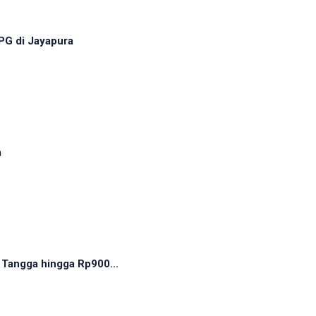
PG di Jayapura
a
Tangga hingga Rp900...