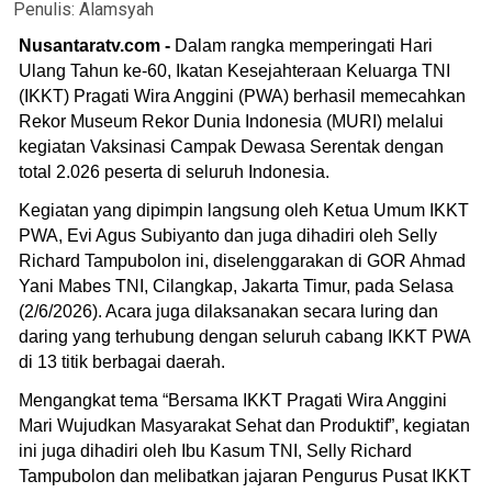
Penulis:
Alamsyah
Nusantaratv.com -
Dalam rangka memperingati Hari
Ulang Tahun ke-60, Ikatan Kesejahteraan Keluarga TNI
(IKKT) Pragati Wira Anggini (PWA) berhasil memecahkan
Rekor Museum Rekor Dunia Indonesia (MURI) melalui
kegiatan Vaksinasi Campak Dewasa Serentak dengan
total 2.026 peserta di seluruh Indonesia.
Kegiatan yang dipimpin langsung oleh Ketua Umum IKKT
PWA, Evi Agus Subiyanto dan juga dihadiri oleh Selly
Richard Tampubolon ini, diselenggarakan di GOR Ahmad
Yani Mabes TNI, Cilangkap, Jakarta Timur, pada Selasa
(2/6/2026). Acara juga dilaksanakan secara luring dan
daring yang terhubung dengan seluruh cabang IKKT PWA
di 13 titik berbagai daerah.
Mengangkat tema “Bersama IKKT Pragati Wira Anggini
Mari Wujudkan Masyarakat Sehat dan Produktif”, kegiatan
ini juga dihadiri oleh Ibu Kasum TNI, Selly Richard
Tampubolon dan melibatkan jajaran Pengurus Pusat IKKT