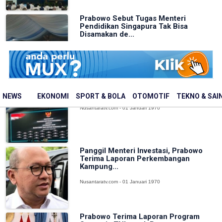
Prabowo Sebut Tugas Menteri
Pendidikan Singapura Tak Bisa
Disamakan de...
Nusantaratv.com - 01 Januari 1970
Prabowo: Kita Butuh Orang-orang
Pintar
NEWS
EKONOMI
SPORT & BOLA
OTOMOTIF
TEKNO & SAI
Nusantaratv.com - 01 Januari 1970
Panggil Menteri Investasi, Prabowo
Terima Laporan Perkembangan
Kampung...
Nusantaratv.com - 01 Januari 1970
Prabowo Terima Laporan Program