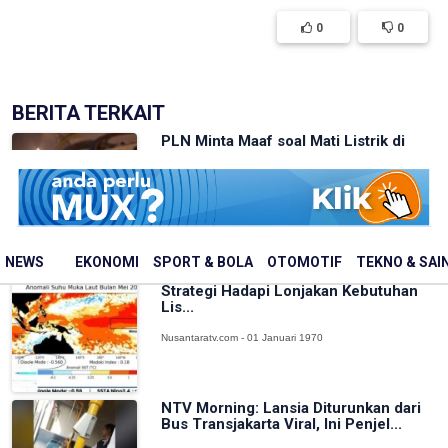
0
0
BERITA TERKAIT
PLN Minta Maaf soal Mati Listrik di
Jakarta-Tangsel, Pasokan Kembali N...
Nusantaratv.com - 01 Januari 1970
NEWS
EKONOMI
SPORT & BOLA
OTOMOTIF
TEKNO & SAI
BMKG Minta ESDM dan PLN Siapkan
Strategi Hadapi Lonjakan Kebutuhan
Lis...
Nusantaratv.com - 01 Januari 1970
NTV Morning: Lansia Diturunkan dari
Bus Transjakarta Viral, Ini Penjel...