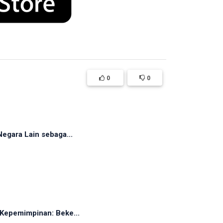
0
0
egara Lain sebaga...
Kepemimpinan: Beke...