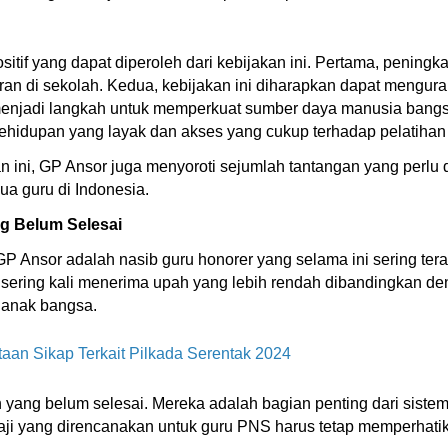
if yang dapat diperoleh dari kebijakan ini. Pertama, peningka
an di sekolah. Kedua, kebijakan ini diharapkan dapat mengura
i menjadi langkah untuk memperkuat sumber daya manusia bang
i kehidupan yang layak dan akses yang cukup terhadap pelati
ni, GP Ansor juga menyoroti sejumlah tantangan yang perlu di
a guru di Indonesia.
g Belum Selesai
GP Ansor adalah nasib guru honorer yang selama ini sering te
er sering kali menerima upah yang lebih rendah dibandingkan 
 anak bangsa.
an Sikap Terkait Pilkada Serentak 2024
yang belum selesai. Mereka adalah bagian penting dari sistem 
aji yang direncanakan untuk guru PNS harus tetap memperhatik