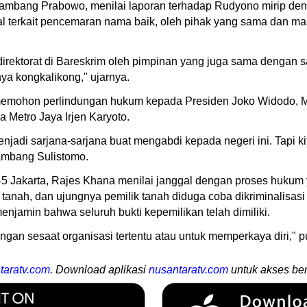
mbang Prabowo, menilai laporan terhadap Rudyono mirip denga
l terkait pencemaran nama baik, oleh pihak yang sama dan ma
direktorat di Bareskrim oleh pimpinan yang juga sama dengan sa
ya kongkalikong," ujarnya.
rta memohon perlindungan hukum kepada Presiden Joko Widodo, 
 Metro Jaya Irjen Karyoto.
njadi sarjana-sarjana buat mengabdi kepada negeri ini. Tapi ki
ambang Sulistomo.
45 Jakarta, Rajes Khana menilai janggal dengan proses huku
a tanah, dan ujungnya pemilik tanah diduga coba dikriminalisa
menjamin bahwa seluruh bukti kepemilikan telah dimiliki.
n sesaat organisasi tertentu atau untuk memperkaya diri," p
taratv.com
. Download aplikasi
nusantaratv.com
untuk akses ber