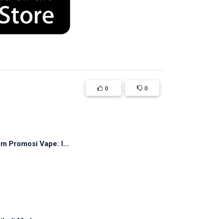
0
0
 Promosi Vape: I...