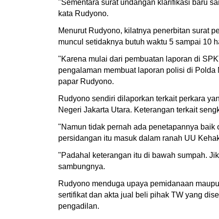
"Sementara surat undangan klarifikasi baru s
kata Rudyono.
Menurut Rudyono, kilatnya penerbitan surat pe
muncul setidaknya butuh waktu 5 sampai 10 ha
"Karena mulai dari pembuatan laporan di SPKT 
pengalaman membuat laporan polisi di Polda M
papar Rudyono.
Rudyono sendiri dilaporkan terkait perkara ya
Negeri Jakarta Utara. Keterangan terkait seng
"Namun tidak pernah ada penetapannya baik 
persidangan itu masuk dalam ranah UU Kehak
"Padahal keterangan itu di bawah sumpah. Ji
sambungnya.
Rudyono menduga upaya pemidanaan maupun mem
sertifikat dan akta jual beli pihak TW yang di
pengadilan.