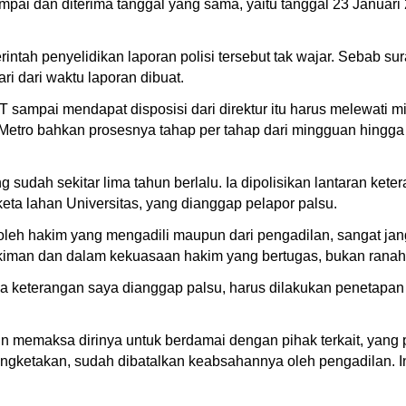
ampai dan diterima tanggal yang sama, yaitu tanggal 23 Januari
rintah penyelidikan laporan polisi tersebut tak wajar. Sebab su
ri dari waktu laporan dibuat.
sampai mendapat disposisi dari direktur itu harus melewati mi
etro bahkan prosesnya tahap per tahap dari mingguan hingga 1 
ng sudah sekitar lima tahun berlalu. Ia dipolisikan lantaran k
keta lahan Universitas, yang dianggap pelapor palsu.
oleh hakim yang mengadili maupun dari pengadilan, sangat ja
iman dan dalam kekuasaan hakim yang bertugas, bukan ranah 
ka keterangan saya dianggap palsu, harus dilakukan penetapa
aksa dirinya untuk berdamai dengan pihak terkait, yang per
sengketakan, sudah dibatalkan keabsahannya oleh pengadilan. In