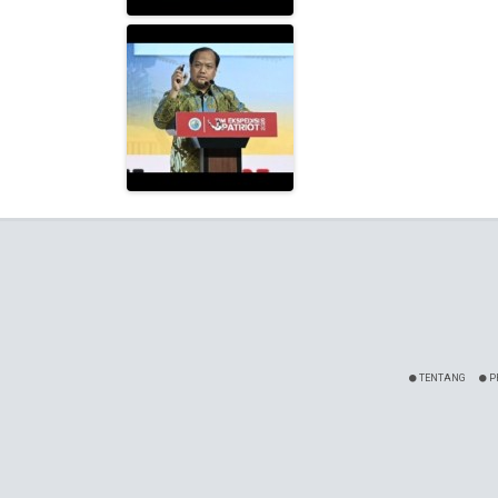
TENTANG
P