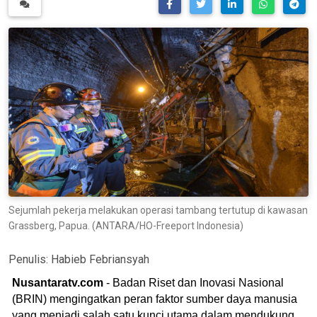
Sejumlah pekerja melakukan operasi tambang tertutup di kawasan
Grassberg, Papua. (ANTARA/HO-Freeport Indonesia)
Penulis:
Habieb Febriansyah
Nusantaratv.com
- Badan Riset dan Inovasi Nasional
(BRIN) mengingatkan peran faktor sumber daya manusia
yang menjadi salah satu kunci utama dalam mendukung