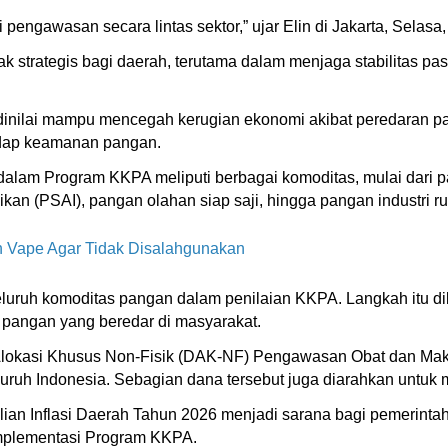
pengawasan secara lintas sektor,” ujar Elin di Jakarta, Selasa
strategis bagi daerah, terutama dalam menjaga stabilitas pas
dinilai mampu mencegah kerugian ekonomi akibat peredaran p
adap keamanan pangan.
lam Program KKPA meliputi berbagai komoditas, mulai dari 
kan (PSAI), pangan olahan siap saji, hingga pangan industri r
 Vape Agar Tidak Disalahgunakan
uruh komoditas pangan dalam penilaian KKPA. Langkah itu dil
 pangan yang beredar di masyarakat.
lokasi Khusus Non-Fisik (DAK-NF) Pengawasan Obat dan Mak
eluruh Indonesia. Sebagian dana tersebut juga diarahkan unt
an Inflasi Daerah Tahun 2026 menjadi sarana bagi pemerinta
 implementasi Program KKPA.