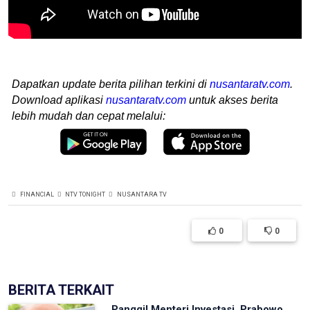
Dapatkan update berita pilihan terkini di
nusantaratv.com
.
Download aplikasi
nusantaratv.com
untuk akses berita
lebih mudah dan cepat melalui:
FINANCIAL
NTV TONIGHT
NUSANTARA TV
0
0
BERITA TERKAIT
Panggil Menteri Investasi, Prabowo