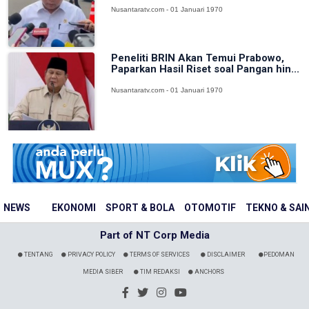
Nusantaratv.com - 01 Januari 1970
Peneliti BRIN Akan Temui Prabowo,
Paparkan Hasil Riset soal Pangan hin...
Nusantaratv.com - 01 Januari 1970
NEWS
EKONOMI
SPORT & BOLA
OTOMOTIF
TEKNO & SAI
Part of NT Corp Media
TENTANG
PRIVACY POLICY
TERMS OF SERVICES
DISCLAIMER
PEDOMAN
MEDIA SIBER
TIM REDAKSI
ANCHORS