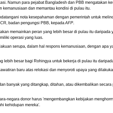
kasi. Namun para pejabat Bangladesh dan PBB mengatakan kes
kemanusiaan dan memantau kondisi di pulau itu.
datangani nota kesepahaman dengan pemerintah untuk melin
UNHCR, badan pengungsi PBB, kepada
AFP
.
kan memainkan peran yang lebih besar di pulau itu daripada
liki operasi yang luas.
kuan serupa, dalam hal respons kemanusiaan, dengan apa ya
ebih besar bagi Rohingya untuk bekerja di pulau itu daripad
awatiran baru atas relokasi dan menyoroti upaya yang dilakukan
dan banyak yang ditangkap, ditahan, atau dikembalikan secara 
.
a-negara donor harus 'mengembangkan kebijakan menghormat
i kehidupan mereka'.