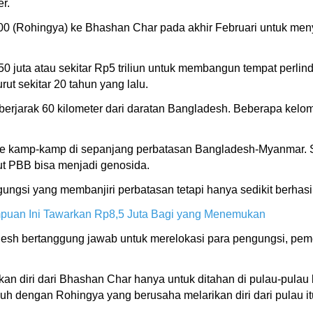
r.
000 (Rohingya) ke Bhashan Char pada akhir Februari untuk me
 juta atau sekitar Rp5 triliun untuk membangun tempat perlind
t sekitar 20 tahun yang lalu.
ni berjarak 60 kilometer dari daratan Bangladesh. Beberapa k
ke kamp-kamp di sepanjang perbatasan Bangladesh-Myanmar. Se
t PBB bisa menjadi genosida.
ungsi yang membanjiri perbatasan tetapi hanya sedikit berh
mpuan Ini Tawarkan Rp8,5 Juta Bagi yang Menemukan
esh bertanggung jawab untuk merelokasi para pengungsi, pe
n diri dari Bhashan Char hanya untuk ditahan di pulau-pulau l
uh dengan Rohingya yang berusaha melarikan diri dari pulau i