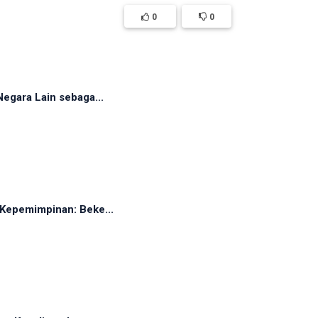
0
0
egara Lain sebaga...
Kepemimpinan: Beke...