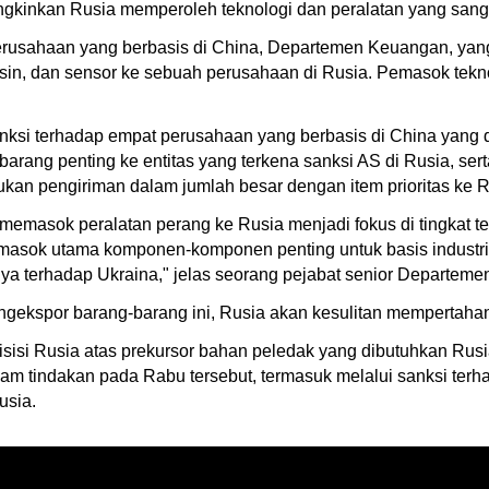
gkinkan Rusia memperoleh teknologi dan peralatan yang sangat
perusahaan yang berbasis di China, Departemen Keuangan, y
mesin, dan sensor ke sebuah perusahaan di Rusia. Pemasok tekn
ksi terhadap empat perusahaan yang berbasis di China yang d
rang penting ke entitas yang terkena sanksi AS di Rusia, ser
kan pengiriman dalam jumlah besar dengan item prioritas ke R
memasok peralatan perang ke Rusia menjadi fokus di tingkat t
asok utama komponen-komponen penting untuk basis industri
 terhadap Ukraina," jelas seorang pejabat senior Departemen
gekspor barang-barang ini, Rusia akan kesulitan mempertaha
isi Rusia atas prekursor bahan peledak yang dibutuhkan Rusi
lam tindakan pada Rabu tersebut, termasuk melalui sanksi ter
usia.