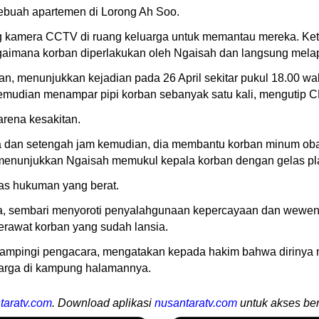
ebuah apartemen di Lorong Ah Soo.
g kamera CCTV di ruang keluarga untuk memantau mereka. Keti
imana korban diperlakukan oleh Ngaisah dan langsung melapo
an, menunjukkan kejadian pada 26 April sekitar pukul 18.00 w
kemudian menampar pipi korban sebanyak satu kali, mengutip
arena kesakitan.
dan setengah jam kemudian, dia membantu korban minum obat s
menunjukkan Ngaisah memukul kepala korban dengan gelas pla
as hukuman yang berat.
a, sembari menyoroti penyalahgunaan kepercayaan dan wewen
rawat korban yang sudah lansia.
dampingi pengacara, mengatakan kepada hakim bahwa dirinya
uarga di kampung halamannya.
taratv.com
. Download aplikasi
nusantaratv.com
untuk akses ber