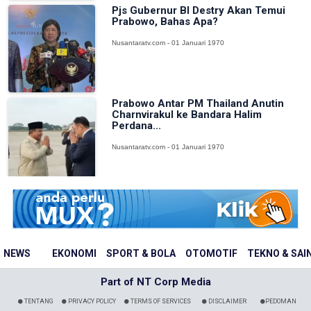
Pjs Gubernur BI Destry Akan Temui
Prabowo, Bahas Apa?
Nusantaratv.com - 01 Januari 1970
Prabowo Antar PM Thailand Anutin
Charnvirakul ke Bandara Halim
Perdana...
Nusantaratv.com - 01 Januari 1970
NEWS
EKONOMI
SPORT & BOLA
OTOMOTIF
TEKNO & SAI
Part of NT Corp Media
TENTANG
PRIVACY POLICY
TERMS OF SERVICES
DISCLAIMER
PEDOMAN