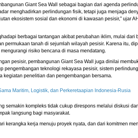
ngunan Giant Sea Wall sebagai bagian dari agenda perlindun
dar menghadirkan perlindungan fisik, tetapi juga menjaga den
utan ekosistem sosial dan ekonomi di kawasan pesisir,” ujar A
adapi berbagai tantangan akibat perubahan iklim, mulai dari b
 permukaan tanah di sejumlah wilayah pesisir. Karena itu, dip
uk mengurangi risiko bencana di masa mendatang.
ndungan pesisir, pembangunan Giant Sea Wall juga dinilai membu
p pengembangan teknologi rekayasa pesisir, sistem perlindun
ngga kegiatan penelitian dan pengembangan bersama.
ma Maritim, Logistik, dan Perkeretaapian Indonesia-Rusia
 semakin kompleks tidak cukup direspons melalui diskusi dan
pak langsung bagi masyarakat.
 dari kerangka kerja menuju proyek nyata, dan dari komitmen me