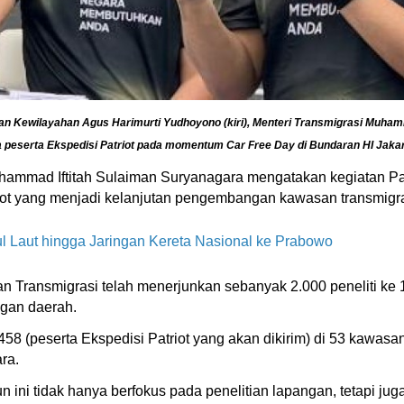
an Kewilayahan Agus Harimurti Yudhoyono (kiri), Menteri Transmigrasi Muham
a peserta Ekspedisi Patriot pada momentum Car Free Day di Bundaran HI Jaka
uhammad Iftitah Sulaiman Suryanagara mengatakan kegiatan Pa
iot yang menjadi kelanjutan pengembangan kawasan transmigr
 Laut hingga Jaringan Kereta Nasional ke Prabowo
ian Transmigrasi telah menerjunkan sebanyak 2.000 peneliti k
ngan daerah.
.458 (peserta Ekspedisi Patriot yang akan dikirim) di 53 kawasa
ara.
un ini tidak hanya berfokus pada penelitian lapangan, tetapi ju