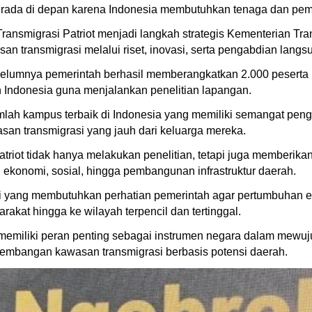
rada di depan karena Indonesia membutuhkan tenaga dan pemik
Transmigrasi Patriot menjadi langkah strategis Kementerian 
transmigrasi melalui riset, inovasi, serta pengabdian langs
umnya pemerintah berhasil memberangkatkan 2.000 peserta E
ah Indonesia guna menjalankan penelitian lapangan.
umlah kampus terbaik di Indonesia yang memiliki semangat pen
asan transmigrasi yang jauh dari keluarga mereka.
riot tidak hanya melakukan penelitian, tetapi juga memberika
ekonomi, sosial, hingga pembangunan infrastruktur daerah.
i yang membutuhkan perhatian pemerintah agar pertumbuhan e
kat hingga ke wilayah terpencil dan tertinggal.
emiliki peran penting sebagai instrumen negara dalam mewu
embangan kawasan transmigrasi berbasis potensi daerah.