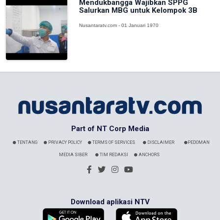
Mendukbangga Wajibkan SPPG
Salurkan MBG untuk Kelompok 3B
Nusantaratv.com - 01 Januari 1970
Part of NT Corp Media
TENTANG
PRIVACY POLICY
TERMS OF SERVICES
DISCLAIMER
PEDOMAN
MEDIA SIBER
TIM REDAKSI
ANCHORS
Download aplikasi NTV