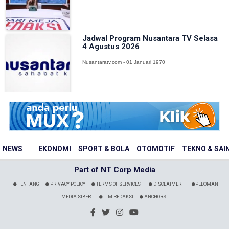
Jadwal Program Nusantara TV Selasa
4 Agustus 2026
Nusantaratv.com - 01 Januari 1970
NEWS
EKONOMI
SPORT & BOLA
OTOMOTIF
TEKNO & SAI
Part of NT Corp Media
TENTANG
PRIVACY POLICY
TERMS OF SERVICES
DISCLAIMER
PEDOMAN
MEDIA SIBER
TIM REDAKSI
ANCHORS