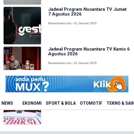
Jadwal Program Nusantara TV Jumat
7 Agustus 2026
Nusantaratv.com - 01 Januari 1970
Jadwal Program Nusantara TV Kamis 6
Agustus 2026
Nusantaratv.com - 01 Januari 1970
Jadwal Program Nusantara TV Rabu 5
Agustus 2026
NEWS
EKONOMI
SPORT & BOLA
OTOMOTIF
TEKNO & SAI
Nusantaratv.com - 01 Januari 1970