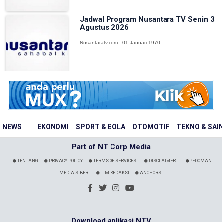
Jadwal Program Nusantara TV Senin 3
Agustus 2026
Nusantaratv.com - 01 Januari 1970
NEWS
EKONOMI
SPORT & BOLA
OTOMOTIF
TEKNO & SAI
Part of NT Corp Media
TENTANG
PRIVACY POLICY
TERMS OF SERVICES
DISCLAIMER
PEDOMAN
MEDIA SIBER
TIM REDAKSI
ANCHORS
Download aplikasi NTV