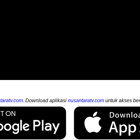
taratv.com
. Download aplikasi
nusantaratv.com
untuk akses ber