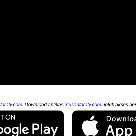
taratv.com
. Download aplikasi
nusantaratv.com
untuk akses ber