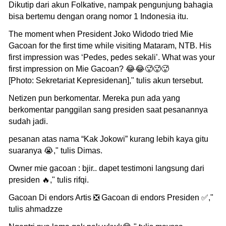
Dikutip dari akun Folkative, nampak pengunjung bahagia
bisa bertemu dengan orang nomor 1 Indonesia itu.
The moment when President Joko Widodo tried Mie
Gacoan for the first time while visiting Mataram, NTB. His
first impression was ‘Pedes, pedes sekali’. What was your
first impression on Mie Gacoan? 😂😂🥵🥵🥵
[Photo: Sekretariat Kepresidenan]," tulis akun tersebut.
Netizen pun berkomentar. Mereka pun ada yang
berkomentar panggilan sang presiden saat pesanannya
sudah jadi.
pesanan atas nama “Kak Jokowi” kurang lebih kaya gitu
suaranya 😭," tulis Dimas.
Owner mie gacoan : bjir.. dapet testimoni langsung dari
presiden 🔥," tulis rifqi.
Gacoan Di endors Artis ❎ Gacoan di endors Presiden ✅,"
tulis ahmadzze