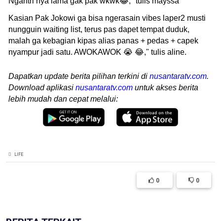
Ngantri nya lama gak pak wkwk😂," tulis mayssa
Kasian Pak Jokowi ga bisa ngerasain vibes laper2 musti
nungguin waiting list, terus pas dapet tempat duduk,
malah ga kebagian kipas alias panas + pedas + capek
nyampur jadi satu. AWOKAWOK 😭 😂," tulis aline.
Dapatkan update berita pilihan terkini di
nusantaratv.com
.
Download aplikasi
nusantaratv.com
untuk akses berita
lebih mudah dan cepat melalui:
LIFE
0
0