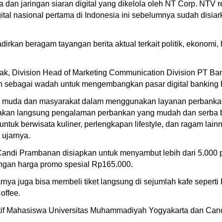
an jaringan siaran digital yang dikelola oleh NT Corp. NTV re
igital nasional pertama di Indonesia ini sebelumnya sudah disiar
an beragam tayangan berita aktual terkait politik, ekonomi, h
k, Division Head of Marketing Communication Division PT Ban
lah sebagai wadah untuk mengembangkan pasar digital banking 
k muda dan masyarakat dalam menggunakan layanan perbankan 
an langsung pengalaman perbankan yang mudah dan serba bisa
uk berwisata kuliner, perlengkapan lifestyle, dan ragam lainn
 ujarnya.
di Prambanan disiapkan untuk menyambut lebih dari 5.000 peno
dengan harga promo spesial Rp165.000.
nya juga bisa membeli tiket langsung di sejumlah kafe seperti 
offee.
sekutif Mahasiswa Universitas Muhammadiyah Yogyakarta dan Ca