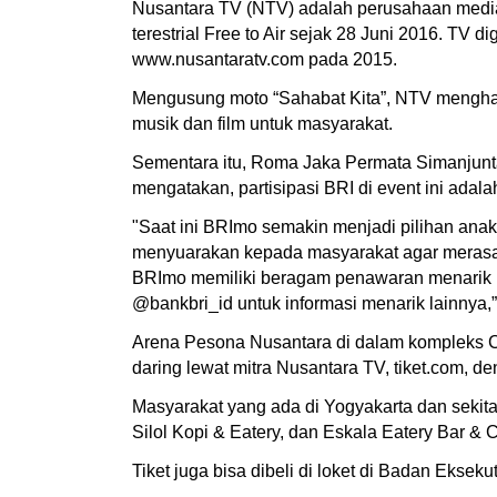
Nusantara TV (NTV) adalah perusahaan media d
terestrial Free to Air sejak 28 Juni 2016. TV d
www.nusantaratv.com pada 2015.
Mengusung moto “Sahabat Kita”, NTV menghadirk
musik dan film untuk masyarakat.
Sementara itu, Roma Jaka Permata Simanjunta
mengatakan, partisipasi BRI di event ini ada
"Saat ini BRImo semakin menjadi pilihan ana
menyuarakan kepada masyarakat agar merasak
BRImo memiliki beragam penawaran menarik unt
@bankbri_id untuk informasi menarik lainnya,”
Arena Pesona Nusantara di dalam kompleks Can
daring lewat mitra Nusantara TV, tiket.com, 
Masyarakat yang ada di Yogyakarta dan sekitar
Silol Kopi & Eatery, dan Eskala Eatery Bar & C
Tiket juga bisa dibeli di loket di Badan Ek