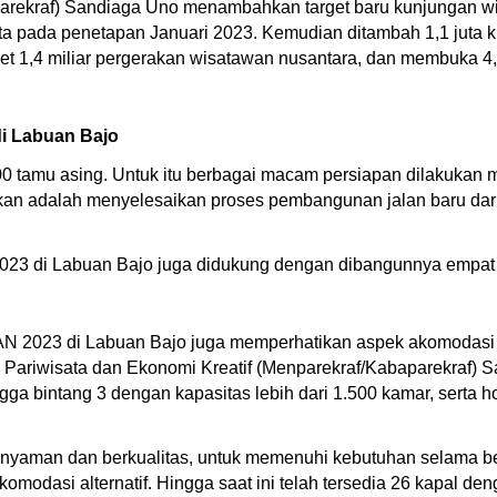
nparekraf) Sandiaga Uno menambahkan target baru kunjungan 
uta pada penetapan Januari 2023. Kemudian ditambah 1,1 juta k
t 1,4 miliar pergerakan wisatawan nusantara, dan membuka 4,4
di Labuan Bajo
00 tamu asing. Untuk itu berbagai macam persiapan dilakuka
kukan adalah menyelesaikan proses pembangunan jalan baru dar
3 di Labuan Bajo juga didukung dengan dibangunnya empat j
SEAN 2023 di Labuan Bajo juga memperhatikan aspek akomodasi
Pariwisata dan Ekonomi Kreatif (Menparekraf/Kabaparekraf) Sa
hingga bintang 3 dengan kapasitas lebih dari 1.500 kamar, serta
 nyaman dan berkualitas, untuk memenuhi kebutuhan selama
omodasi alternatif. Hingga saat ini telah tersedia 26 kapal d