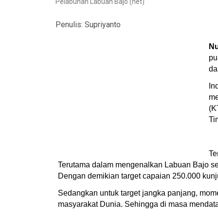
Pelabuhan Labuan Bajo (net)
Penulis:
Supriyanto
Nu
pu
da
In
me
(K
Ti
Te
Terutama dalam mengenalkan Labuan Bajo seba
Dengan demikian target capaian 250.000 kun
Sedangkan untuk target jangka panjang, mo
masyarakat Dunia. Sehingga di masa mendat