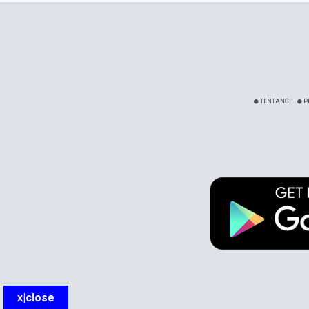
TENTANG
P
x|close