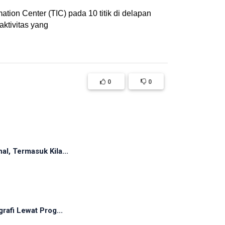
on Center (TIC) pada 10 titik di delapan
aktivitas yang
0
0
l, Termasuk Kila...
rafi Lewat Prog...