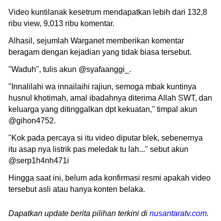
Video kuntilanak kesetrum mendapatkan lebih dari 132,8
ribu view, 9,013 ribu komentar.
Alhasil, sejumlah Warganet memberikan komentar
beragam dengan kejadian yang tidak biasa tersebut.
"Waduh", tulis akun @syafaanggi_.
"Innalilahi wa innailaihi rajiun, semoga mbak kuntinya
husnul khotimah, amal ibadahnya diterima Allah SWT, dan
keluarga yang ditinggalkan dpt kekuatan," timpal akun
@gihon4752.
"Kok pada percaya si itu video diputar blek, sebenernya
itu asap nya listrik pas meledak tu lah..." sebut akun
@serp1h4nh471i
Hingga saat ini, belum ada konfirmasi resmi apakah video
tersebut asli atau hanya konten belaka.
Dapatkan update berita pilihan terkini di
nusantaratv.com
.