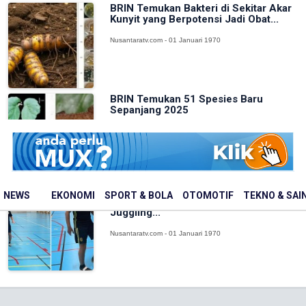
BRIN Temukan Bakteri di Sekitar Akar
Kunyit yang Berpotensi Jadi Obat...
Nusantaratv.com - 01 Januari 1970
BRIN Temukan 51 Spesies Baru
Sepanjang 2025
Nusantaratv.com - 01 Januari 1970
Luar Biasa! Penggemar Sepak Bola
NEWS
EKONOMI
SPORT & BOLA
OTOMOTIF
TEKNO & SAI
Swedia Pecahkan Rekor Dunia
Juggling...
Nusantaratv.com - 01 Januari 1970