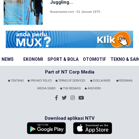
Juggling...
Nusantaratv.com - 01 Januari 1970
NEWS
EKONOMI
SPORT & BOLA
OTOMOTIF
TEKNO & SAI
Part of NT Corp Media
TENTANG
PRIVACY POLICY
TERMS OF SERVICES
DISCLAIMER
PEDOMAN
MEDIA SIBER
TIM REDAKSI
ANCHORS
Download aplikasi NTV