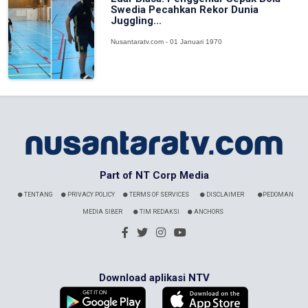
Swedia Pecahkan Rekor Dunia
Juggling...
Nusantaratv.com - 01 Januari 1970
Part of NT Corp Media
TENTANG
PRIVACY POLICY
TERMS OF SERVICES
DISCLAIMER
PEDOMAN
MEDIA SIBER
TIM REDAKSI
ANCHORS
Download aplikasi NTV