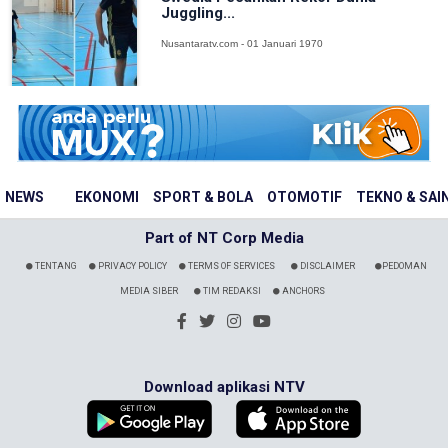
Juggling...
Nusantaratv.com - 01 Januari 1970
NEWS
EKONOMI
SPORT & BOLA
OTOMOTIF
TEKNO & SAI
Part of NT Corp Media
TENTANG
PRIVACY POLICY
TERMS OF SERVICES
DISCLAIMER
PEDOMAN
MEDIA SIBER
TIM REDAKSI
ANCHORS
Download aplikasi NTV