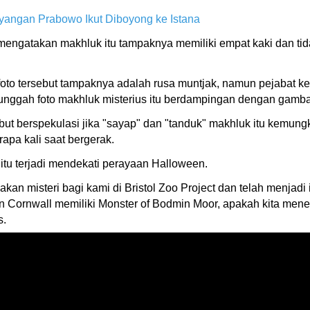
yangan Prabowo Ikut Diboyong ke Istana
mengatakan makhluk itu tampaknya memiliki empat kaki dan tida
to tersebut tampaknya adalah rusa muntjak, namun pejabat k
nggah foto makhluk misterius itu berdampingan dengan gamba
sebut berspekulasi jika "sayap" dan "tanduk" makhluk itu kem
apa kali saat bergerak.
tu terjadi mendekati perayaan Halloween.
an misteri bagi kami di Bristol Zoo Project dan telah menjadi 
an Cornwall memiliki Monster of Bodmin Moor, apakah kita mene
s.