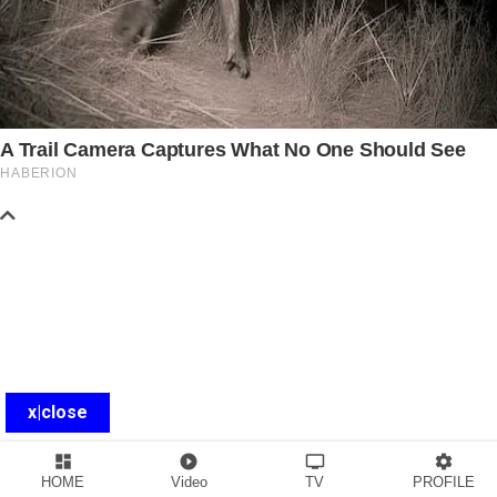
x|close
dashboard
play_circle_filled
tv
settings
HOME
Video
TV
PROFILE