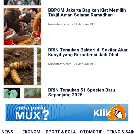
BBPOM Jakarta Bagikan Kiat Memilih
Takjil Aman Selama Ramadhan
Nusantaratv.com - 01 Januari 1970
BRIN Temukan Bakteri di Sekitar Akar
Kunyit yang Berpotensi Jadi Obat...
Nusantaratv.com - 01 Januari 1970
BRIN Temukan 51 Spesies Baru
Sepanjang 2025
Nusantaratv.com - 01 Januari 1970
Luar Biasa! Penggemar Sepak Bola
NEWS
EKONOMI
SPORT & BOLA
OTOMOTIF
TEKNO & SAI