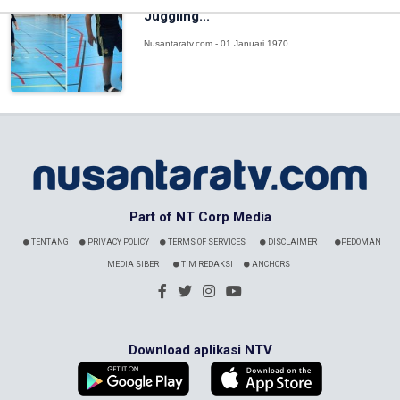
Swedia Pecahkan Rekor Dunia
Juggling...
Nusantaratv.com - 01 Januari 1970
Part of NT Corp Media
TENTANG
PRIVACY POLICY
TERMS OF SERVICES
DISCLAIMER
PEDOMAN
MEDIA SIBER
TIM REDAKSI
ANCHORS
Download aplikasi NTV