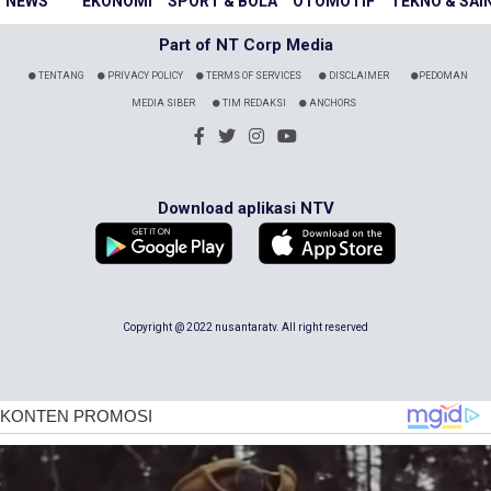
NEWS
EKONOMI
SPORT & BOLA
OTOMOTIF
TEKNO & SAI
Part of NT Corp Media
TENTANG
PRIVACY POLICY
TERMS OF SERVICES
DISCLAIMER
PEDOMAN
MEDIA SIBER
TIM REDAKSI
ANCHORS
Download aplikasi NTV
Copyright @ 2022 nusantaratv. All right reserved