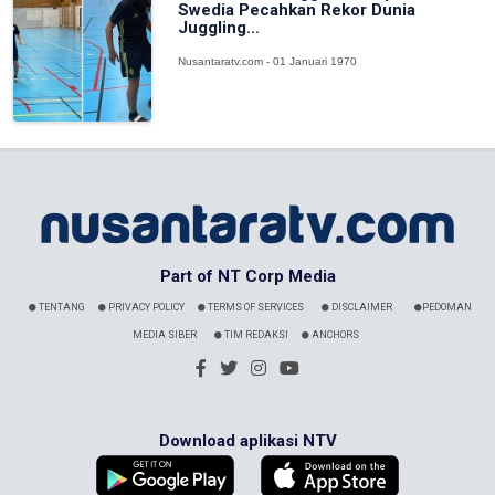
Swedia Pecahkan Rekor Dunia
Juggling...
Nusantaratv.com - 01 Januari 1970
Part of NT Corp Media
TENTANG
PRIVACY POLICY
TERMS OF SERVICES
DISCLAIMER
PEDOMAN
MEDIA SIBER
TIM REDAKSI
ANCHORS
Download aplikasi NTV