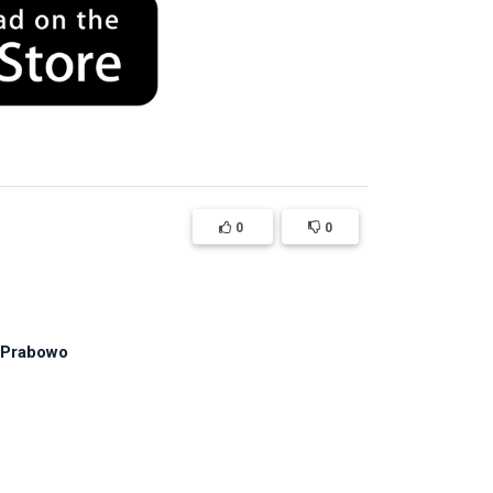
0
0
 Prabowo