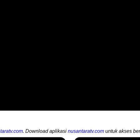
taratv.com
. Download aplikasi
nusantaratv.com
untuk akses ber