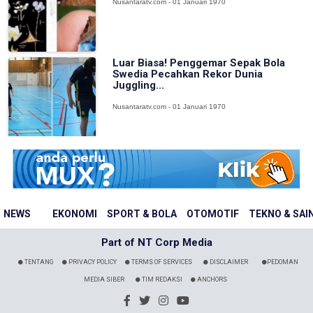
Nusantaratv.com - 01 Januari 1970
Luar Biasa! Penggemar Sepak Bola
Swedia Pecahkan Rekor Dunia
Juggling...
Nusantaratv.com - 01 Januari 1970
NEWS
EKONOMI
SPORT & BOLA
OTOMOTIF
TEKNO & SAI
Part of NT Corp Media
TENTANG
PRIVACY POLICY
TERMS OF SERVICES
DISCLAIMER
PEDOMAN
MEDIA SIBER
TIM REDAKSI
ANCHORS