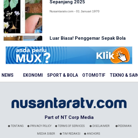
Sepanjang 2025
Nusantaratv.com - 01 Januari 1970
Luar Biasa! Penggemar Sepak Bola
Swedia Pecahkan Rekor Dunia
Juggling...
Nusantaratv.com - 01 Januari 1970
NEWS
EKONOMI
SPORT & BOLA
OTOMOTIF
TEKNO & SAI
Part of NT Corp Media
TENTANG
PRIVACY POLICY
TERMS OF SERVICES
DISCLAIMER
PEDOMAN
MEDIA SIBER
TIM REDAKSI
ANCHORS