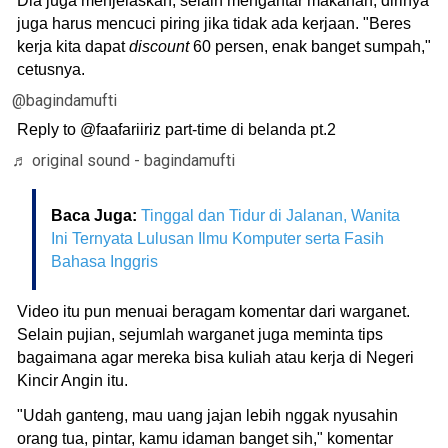
Dia juga menjelaskan, selain mengantar makanan, dirinya
juga harus mencuci piring jika tidak ada kerjaan. "Beres
kerja kita dapat
discount
60 persen, enak banget sumpah,"
cetusnya.
@bagindamufti
Reply to @faafariiriz part-time di belanda pt.2
♬ original sound - bagindamufti
Baca Juga:
Tinggal dan Tidur di Jalanan, Wanita
Ini Ternyata Lulusan Ilmu Komputer serta Fasih
Bahasa Inggris
Video itu pun menuai beragam komentar dari warganet.
Selain pujian, sejumlah warganet juga meminta tips
bagaimana agar mereka bisa kuliah atau kerja di Negeri
Kincir Angin itu.
"Udah ganteng, mau uang jajan lebih nggak nyusahin
orang tua, pintar, kamu idaman banget sih," komentar