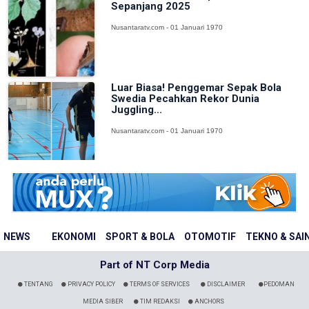
Sepanjang 2025
Nusantaratv.com - 01 Januari 1970
Luar Biasa! Penggemar Sepak Bola
Swedia Pecahkan Rekor Dunia
Juggling...
Nusantaratv.com - 01 Januari 1970
NEWS
EKONOMI
SPORT & BOLA
OTOMOTIF
TEKNO & SAI
Part of NT Corp Media
TENTANG
PRIVACY POLICY
TERMS OF SERVICES
DISCLAIMER
PEDOMAN
MEDIA SIBER
TIM REDAKSI
ANCHORS