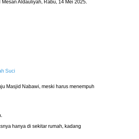
l Mesan Aldauliyah, Rabu, 14 Mei 2025.
ah Suci
nuju Masjid Nabawi, meski harus menempuh
h.
asnya hanya di sekitar rumah, kadang