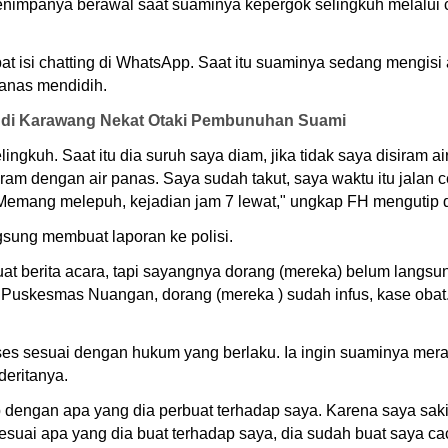
mpanya berawal saat suaminya kepergok selingkuh melalui chat
bat isi chatting di WhatsApp. Saat itu suaminya sedang mengi
panas mendidih.
tri di Karawang Nekat Otaki Pembunuhan Suami
lingkuh. Saat itu dia suruh saya diam, jika tidak saya disiram a
am dengan air panas. Saya sudah takut, saya waktu itu jalan cep
. Memang melepuh, kejadian jam 7 lewat," ungkap FH mengutip 
ngsung membuat laporan ke polisi.
uat berita acara, tapi sayangnya dorang (mereka) belum langsu
Puskesmas Nuangan, dorang (mereka ) sudah infus, kase obat. 
ses sesuai dengan hukum yang berlaku. Ia ingin suaminya mer
deritanya.
dengan apa yang dia perbuat terhadap saya. Karena saya sakit
esuai apa yang dia buat terhadap saya, dia sudah buat saya ca