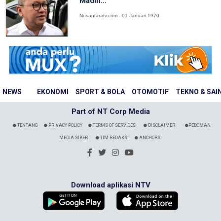
Madin...
Nusantaratv.com - 01 Januari 1970
NEWS
EKONOMI
SPORT & BOLA
OTOMOTIF
TEKNO & SAI
Part of NT Corp Media
TENTANG
PRIVACY POLICY
TERMS OF SERVICES
DISCLAIMER
PEDOMAN
MEDIA SIBER
TIM REDAKSI
ANCHORS
Download aplikasi NTV