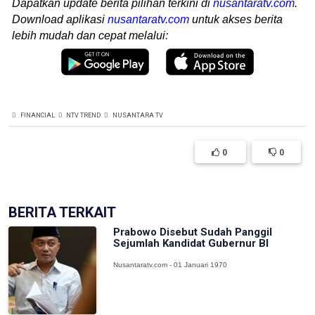
Dapatkan update berita pilihan terkini di
nusantaratv.com
.
Download aplikasi
nusantaratv.com
untuk akses berita
lebih mudah dan cepat melalui:
FINANCIAL
NTV TREND
NUSANTARA TV
0
0
BERITA TERKAIT
Prabowo Disebut Sudah Panggil
Sejumlah Kandidat Gubernur BI
Nusantaratv.com - 01 Januari 1970