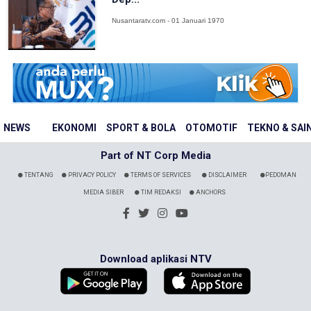
Nusantaratv.com - 01 Januari 1970
NEWS
EKONOMI
SPORT & BOLA
OTOMOTIF
TEKNO & SAI
Part of NT Corp Media
TENTANG
PRIVACY POLICY
TERMS OF SERVICES
DISCLAIMER
PEDOMAN
MEDIA SIBER
TIM REDAKSI
ANCHORS
Download aplikasi NTV