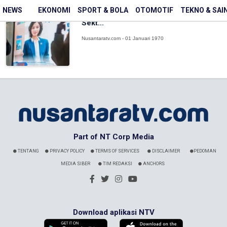
BRI Dukung Penempatan Dana SAL,
NEWS
EKONOMI
SPORT & BOLA
OTOMOTIF
TEKNO & SAI
Siap Perkuat Penyaluran Kredit ke
Sekt...
Nusantaratv.com - 01 Januari 1970
Part of NT Corp Media
TENTANG
PRIVACY POLICY
TERMS OF SERVICES
DISCLAIMER
PEDOMAN
MEDIA SIBER
TIM REDAKSI
ANCHORS
Download aplikasi NTV