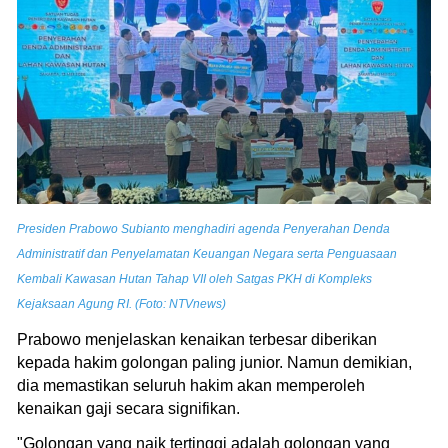
Presiden Prabowo Subianto menghadiri agenda Penyerahan Denda
Administratif dan Penyelamatan Keuangan Negara serta Penguasaan
Kembali Kawasan Hutan Tahap VII oleh Satgas PKH di Kompleks
Kejaksaan Agung RI. (Foto: NTVnews)
Prabowo menjelaskan kenaikan terbesar diberikan
kepada hakim golongan paling junior. Namun demikian,
dia memastikan seluruh hakim akan memperoleh
kenaikan gaji secara signifikan.
"Golongan yang naik tertinggi adalah golongan yang