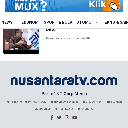
BP BUMN dan Danantara Perkuat Arah
NEWS
EKONOMI
SPORT & BOLA
OTOMOTIF
TEKNO & SAI
Transformasi BUMN Lima Tahun ke
Dep...
Nusantaratv.com - 01 Januari 1970
Part of NT Corp Media
TENTANG
PRIVACY POLICY
TERMS OF SERVICES
DISCLAIMER
PEDOMAN
MEDIA SIBER
TIM REDAKSI
ANCHORS