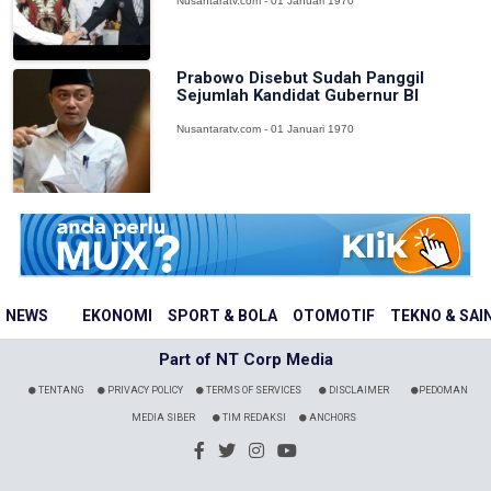
Nusantaratv.com - 01 Januari 1970
Prabowo Disebut Sudah Panggil
Sejumlah Kandidat Gubernur BI
Nusantaratv.com - 01 Januari 1970
NEWS
EKONOMI
SPORT & BOLA
OTOMOTIF
TEKNO & SAI
Part of NT Corp Media
TENTANG
PRIVACY POLICY
TERMS OF SERVICES
DISCLAIMER
PEDOMAN
MEDIA SIBER
TIM REDAKSI
ANCHORS