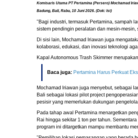
Komisaris Utama PT Pertamina (Persero) Mochamad Iriaw
Badung, Bali, Rabu, 10 Juni 2026. (Dok: Ist)
"Bagi industri, termasuk Pertamina, sampah 
sistem pendingin peralatan dan mesin-mesin, 
Di sisi lain, Mochamad Iriawan juga mengata
kolaborasi, edukasi, dan inovasi teknologi aga
Kapal Autonomous Trash Skimmer merupakan sa
Baca juga:
Pertamina Harus Perkuat Eksp
Mochamad Iriawan juga menyebut, sebagai lan
Bali sebagai lokasi pilot project pengoperasi
pesisir yang memerlukan dukungan pengelolaa
Pada tahap awal Pertamina menargetkan pengu
Rai hingga sekitar 1 ton per tahun. Sementa
program ini ditargetkan mampu membantu mengu
"Pemilihan lokasi pemasangan yang berada ber