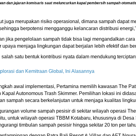
an dan jajaran komisaris saat meluncurkan kapal pembersih sampah otomati
laut juga merupakan risiko operasional, dimana sampah dapat 
sehingga berpotensi mengganggu kelancaran distribusi energi," 
kan jika pengelolaan sampah tidak bisa lagi mengandalkan car
r upaya menjaga lingkungan dapat berjalan lebih efektif dan be
lah satu bentuk kontribusi nyata dalam mendukung terciptanya
lorasi dan Kemitraan Global, Ini Alasannya
gkah awal implementasi, Pertamina memilih kawasan The Patr
an Kapal Autonomous Trash Skimmer. Pemilihan lokasi ini didasa
n sampah secara berkelanjutan untuk menjaga kualitas lingkun
rangan volume sampah pesisir di sekitar wilayah operasi The 
ra itu, untuk wilayah operasi TBBM Kotabaru, khususnya di De
rangi timbulan sampah pesisir hingga sekitar 20 ton per tah
dampingan dengan Patra Bali Resort & Villas dan AFT Ngurah Ra