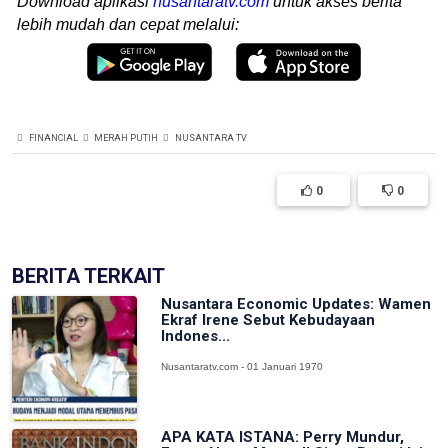
Download aplikasi
nusantaratv.com
untuk akses berita
lebih mudah dan cepat melalui:
FINANCIAL
MERAH PUTIH
NUSANTARA TV
0
0
BERITA TERKAIT
Nusantara Economic Updates: Wamen
Ekraf Irene Sebut Kebudayaan
Indones...
Nusantaratv.com - 01 Januari 1970
APA KATA ISTANA: Perry Mundur,