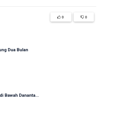
0
0
ung Dua Bulan
di Bawah Dananta...