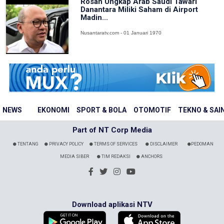
Rosan Ungkap Arab Saudi Tawari
Danantara Miliki Saham di Airport
Madin...
Nusantaratv.com - 01 Januari 1970
NEWS
EKONOMI
SPORT & BOLA
OTOMOTIF
TEKNO & SAI
Part of NT Corp Media
TENTANG
PRIVACY POLICY
TERMS OF SERVICES
DISCLAIMER
PEDOMAN
MEDIA SIBER
TIM REDAKSI
ANCHORS
Download aplikasi NTV